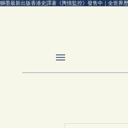
獅墨最新出版香港史譯著《輿情監控》發售中｜全世界