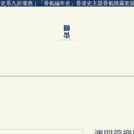
歷史系九折優惠｜「香氣編年史」香港史主題香氣噴霧套