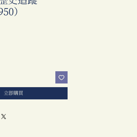
歷史追蹤
1950）
價
格
立即購買