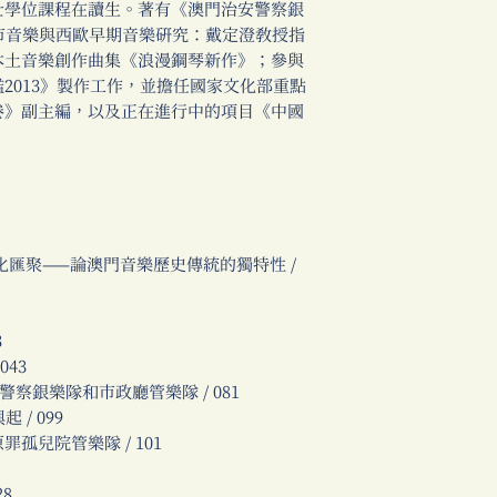
士學位課程在讀生。著有《澳門治安警察銀
市音樂與西歐早期音樂研究：戴定澄教授指
本土音樂創作曲集《浪漫鋼琴新作》；參與
2013》製作工作，並擔任國家文化部重點
卷》副主編，以及正在進行中的項目《中國
。
化匯聚——論澳門音樂歷史傳統的獨特性 /
3
043
警察銀樂隊和市政廳管樂隊 / 081
/ 099
兒院管樂隊 / 101
8