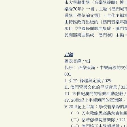
市大學藝術學（音樂學範疇）博
樂隊70年》一書；主編《澳門城
導學士學位論文選》，合作主編
由特區政府出版的《澳門音樂年鑑
項目《中國民間歌曲集成．澳門
民間器樂曲集成．澳門卷》主編
目錄
圖表目錄 / vii
代序： 西樂東漸、中樂南移的文
001
I. 引言: 緣起與定義 / 029
II. 澳門管樂文化的早期背景 / 03
III. 19世紀澳門的管樂活動記載 / 
IV. 20世紀上半葉澳門的軍樂隊、
V 20世紀上半葉：學校管樂隊的興起 
（一）天主教鮑思高慈幼會無原罪孤
（二）聖若瑟學院管樂隊 / 121
（三）澳門培正中學銀樂隊 / 12