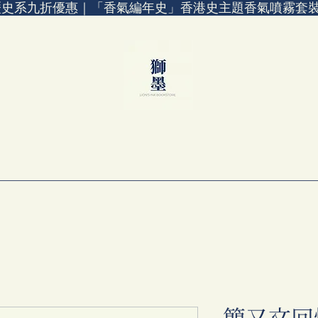
歷史系九折優惠｜「香氣編年史」香港史主題香氣噴霧套