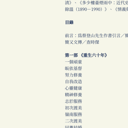
清》、《多少樓臺煙雨中：近代
餘溫（1890－1990）》、《
目錄
前言：為蔡登山先生作書引言／
簡又文傳／查時傑
第一部 《重生六十年》
一個頑童
皈依基督
努力修養
自我改造
心靈健康
精神修養
志於服務
初次渡美
嶺南服務
二次渡美
回粵結婚