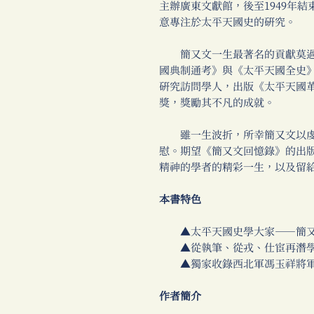
主辦廣東文獻館，後至1949年
意專注於太平天國史的研究。
簡又文一生最著名的貢獻莫過
國典制通考》與《太平天國全史》
研究訪問學人，出版《太平天國
獎，獎勵其不凡的成就。
雖一生波折，所幸簡又文以虔
慰。期望《簡又文回憶錄》的出
精神的學者的精彩一生，以及留
本書特色
▲太平天國史學大家──簡又
▲從執筆、從戎、仕宦再潛學
▲獨家收錄西北軍馮玉祥將軍
作者簡介