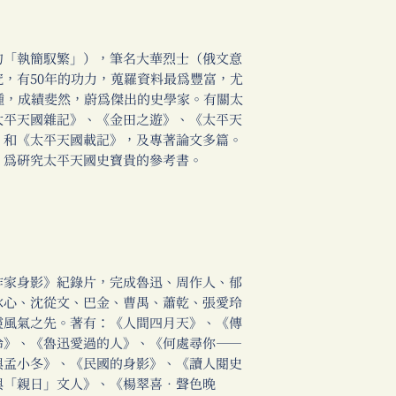
「執簡馭繁」），筆名大華烈士（俄文意
，有50年的功力，蒐羅資料最為豐富，尤
種，成績斐然，蔚為傑出的史學家。有關太
太平天國雜記》、《金田之遊》、《太平天
》和《太平天國載記》，及專著論文多篇。
，為研究太平天國史寶貴的參考書。
家身影》紀錄片，完成魯迅、周作人、郁
冰心、沈從文、巴金、曹禺、蕭乾、張愛玲
靈風氣之先。著有：《人間四月天》、《傳
玲》、《魯迅愛過的人》、《何處尋你──
與孟小冬》、《民國的身影》、《讀人閱史
與「親日」文人》、《楊翠喜‧聲色晚