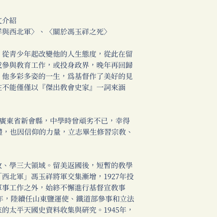
介紹
與西北軍〉、〈關於馮玉祥之死〉
從青少年起改變他的人生態度，從此在留
或參與教育工作，或投身政界，晚年再回歸
，他多彩多姿的一生，為基督作了美好的見
在不能僅僅以『傑出教會史家』一詞來涵
原籍廣東省新會縣，中學時曾頑劣不已，幸得
禮，也因信仰的力量，立志畢生修習宗教、
、學三大領域。留美返國後，短暫的教學
西北軍」馮玉祥將軍交集漸增，1927年投
軍事工作之外，始終不懈進行基督宣教事
0餘年，陸續任山東鹽運使、鐵道部參事和立法
的太平天國史資料收集與研究。1945年，