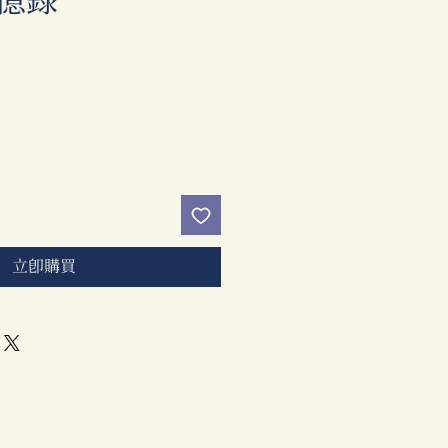
憶錄
價
格
立即購買