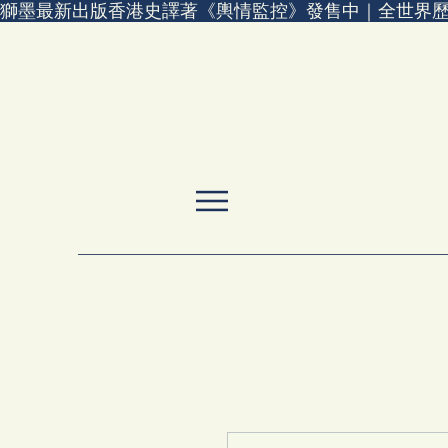
獅墨最新出版香港史譯著《輿情監控》發售中｜全世界