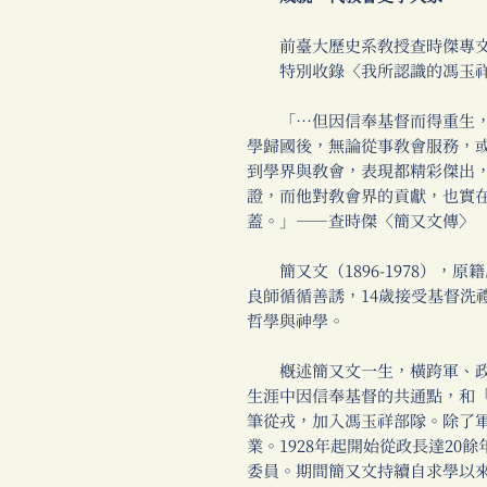
前臺大歷史系教授查時傑專文
特別收錄〈我所認識的馮玉祥
「…但因信奉基督而得重生，
學歸國後，無論從事教會服務，
到學界與教會，表現都精彩傑出
證，而他對教會界的貢獻，也實
蓋。」──查時傑〈簡又文傳〉
簡又文（1896-1978），
良師循循善誘，14歲接受基督洗
哲學與神學。
概述簡又文一生，橫跨軍、政
生涯中因信奉基督的共通點，和「
筆從戎，加入馮玉祥部隊。除了
業。1928年起開始從政長達2
委員。期間簡又文持續自求學以來