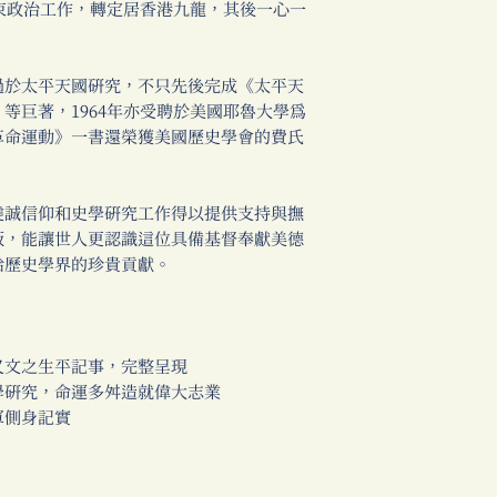
結束政治工作，轉定居香港九龍，其後一心一
於太平天國研究，不只先後完成《太平天
等巨著，1964年亦受聘於美國耶魯大學為
革命運動》一書還榮獲美國歷史學會的費氏
誠信仰和史學研究工作得以提供支持與撫
版，能讓世人更認識這位具備基督奉獻美德
給歷史學界的珍貴貢獻。
文之生平記事，完整呈現
研究，命運多舛造就偉大志業
側身記實