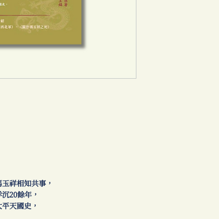
玉祥相知共事，
沉20餘年，
平天國史，