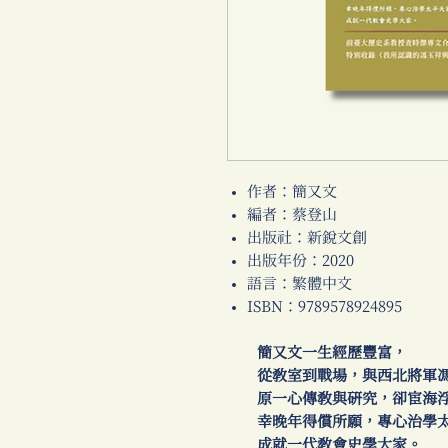
作者：簡又文
編者：蔡登山
出版社：新銳文創
出版年份：2020
語言：繁體中文
ISBN：9789578924895
簡又文一生經歷豐富，
從教室到戰場，與西北將軍馮
原一心傳教與研究，卻宦海浮
幸晚年得償所願，專心治學太
成就一代教會史學大家。