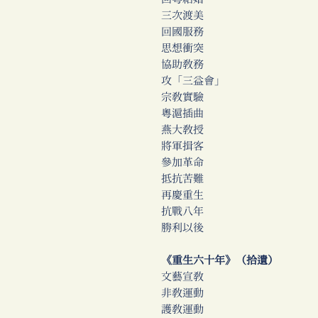
三次渡美
回國服務
思想衝突
協助教務
攻「三益會」
宗教實驗
粵滬插曲
燕大教授
將軍揖客
參加革命
抵抗苦難
再慶重生
抗戰八年
勝利以後
《重生六十年》（拾遺）
文藝宣教
非教運動
護教運動