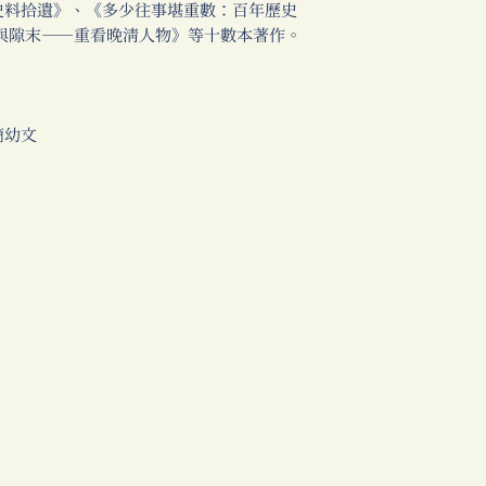
史料拾遺》、《多少往事堪重數：百年歷史
情義與隙末──重看晚清人物》等十數本著作。
簡幼文