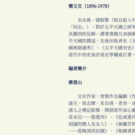
簡又文（1896-1978）
名永真、號馭繁（取自前人句
「同志」）。對於太平天國之研究
具獨到的見解。譯著書籍凡30餘
平天國的撰述，先後出版者有《
國典制通考》、《太平天國全史
當代中西史家許為史學權威巨著
編者簡介
蔡登山
文史作家，曾製作及編劇《作
達夫、徐志摩、朱自清、老舍、
諸人之傳記影像，開探索作家心
奇未完──張愛玲》、《色戒愛
胡適的戀人及友人》、《梅蘭芳
──從晚清到民國》、《叛國者