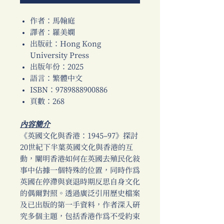
作者：馬翰庭
譯者：羅美嫻
出版社：Hong Kong
University Press
出版年份：2025
語言：繁體中文
ISBN：9789888900886
頁數：268
內容簡介
《英國文化與香港：1945–97》探討
20世紀下半葉英國文化與香港的互
動，闡明香港如何在英國去殖民化敘
事中佔據一個特殊的位置，同時作為
英國在停滯與衰退時期反思自身文化
的偶爾對照。透過廣泛引用歷史檔案
及已出版的第一手資料，作者深入研
究多個主題，包括香港作為不受約束