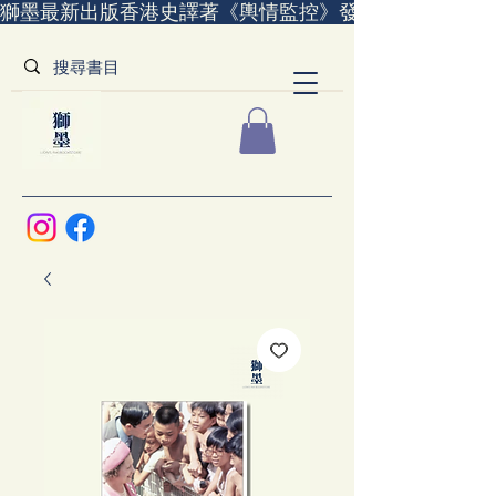
獅墨最新出版香港史譯著《輿情監控》發售中｜全世界