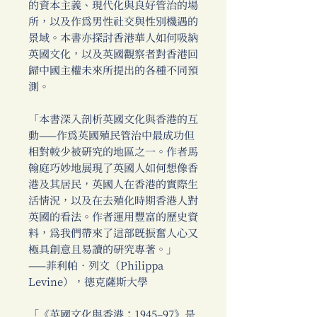
的資本主義、現代化與良好管治的場
所，以及作為男性社交與性別機遇的
景域。本書亦探討香港華人如何吸納
英國文化，以及英國觀察者對香港回
歸中國主權未來所提出的各種不同預
測。
「本書深入剖析英國文化與香港的互
動——作為英國殖民管治中最成功但
相對較少被研究的地區之一。作者馬
翰庭巧妙地展現了英國人如何想像香
港及其居民，英國人在香港的實際生
活情況，以及在去殖化時期香港人對
英國的看法。作者運用豐富的歷史資
料，為我們帶來了這部既振奮人心又
極具創意且易讀的研究專著。」
——菲利帕．列文（Philippa
Levine），德克薩斯大學
「《英國文化與香港：1945–97》是