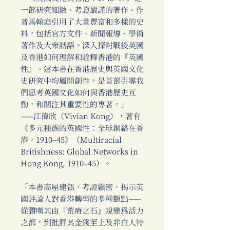
一部研究細緻、考證嚴謹的著作。作
者馬翰庭引用了大量豐富和多樣的史
料，包括官方文件、新聞報導、學術
著作及大眾話語。深入探討戰後英國
及香港如何理解和詮釋香港的『英國
性』。這本書在香港歷史與英國文化
史研究中均屬開創性，是首部引導我
們思考英國文化如何與香港歷史互
動，和關注其重要性的專著。」
——江偉欣（Vivian Kong），著有
《多元種族的英國性：全球網絡在香
港，1910–45》（Multiracial
Britishness: Global Networks in
Hong Kong, 1910–45）。
「本書高屋建瓴，考證縝密，揭示英
國評論人對香港轉型的多種觀點——
從讚嘆其由『荒瘠之石』蛻變為活力
之都，到批評其金錢至上及非白人特