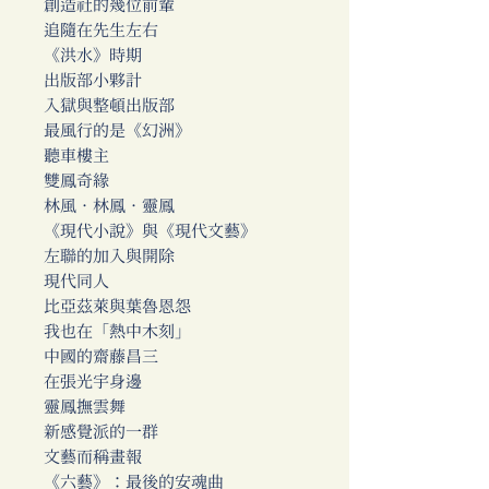
創造社的幾位前輩
追隨在先生左右
《洪水》時期
出版部小夥計
入獄與整頓出版部
最風行的是《幻洲》
聽車樓主
雙鳳奇緣
林風．林鳳．靈鳳
《現代小說》與《現代文藝》
左聯的加入與開除
現代同人
比亞茲萊與葉魯恩怨
我也在「熱中木刻」
中國的齋藤昌三
在張光宇身邊
靈鳳撫雲舞
新感覺派的一群
文藝而稱畫報
《六藝》：最後的安魂曲