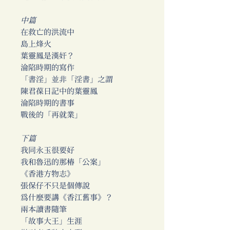
中篇
在救亡的洪流中
島上烽火
葉靈鳳是漢奸？
淪陷時期的寫作
「書淫」並非「淫書」之謂
陳君葆日記中的葉靈鳳
淪陷時期的書事
戰後的「再就業」
下篇
我同永玉很要好
我和魯迅的那樁「公案」
《香港方物志》
張保仔不只是個傳說
為什麼要講《香江舊事》？
兩本讀書隨筆
「故事大王」生涯