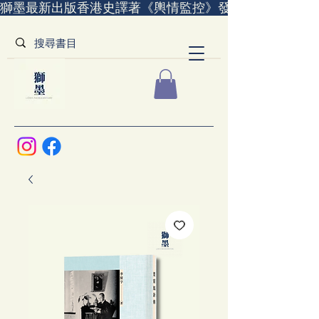
獅墨最新出版香港史譯著《輿情監控》發售中｜全世界