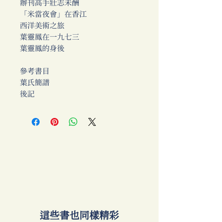
辦刊高手壯志未酬
「米當夜會」在香江
西洋美術之旅
葉靈鳳在一九七三
葉靈鳳的身後
參考書目
葉氏簡譜
後記
​這些書也同樣精彩