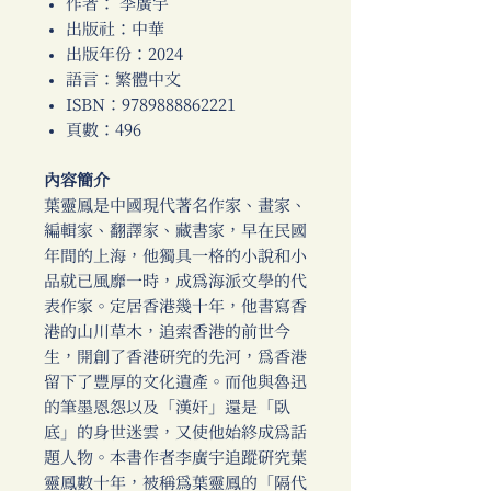
作者： 李廣宇
出版社：中華
出版年份：2024
語言：繁體中文
ISBN：9789888862221
頁數：496
內容簡介
葉靈鳳是中國現代著名作家、畫家、
編輯家、翻譯家、藏書家，早在民國
年間的上海，他獨具一格的小說和小
品就已風靡一時，成為海派文學的代
表作家。定居香港幾十年，他書寫香
港的山川草木，追索香港的前世今
生，開創了香港研究的先河，為香港
留下了豐厚的文化遺產。而他與魯迅
的筆墨恩怨以及「漢奸」還是「臥
底」的身世迷雲，又使他始終成為話
題人物。本書作者李廣宇追蹤研究葉
靈鳳數十年，被稱為葉靈鳳的「隔代