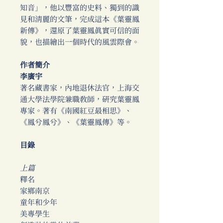
知音」，他以豐富的史料、獨到的識
見和清麗的文筆，完成這本《葉靈鳳
新傳》，還原了葉靈鳳真實可信的面
貌，也描繪出一個時代的風雲際會。
作者簡介
李廣宇
著名藏書家，內地退休法官，上海交
通大學法學院兼職教師，研究葉靈鳳
專家。著有《南國紅豆最相思》、
《鳳兮鳳兮》、《葉靈鳳傳》等。
目錄
上篇
釋名
家鄉南京
童年和少年
美專學生