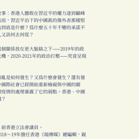
事：香港人膽敢在習近平的權力達到巔峰
然而，習近平治下的中國真的像外表那樣堅
益到底是什麼？為什麼五十年不變的承諾不
人又該何去何從？
關係放在更大脈絡之下——2019年的政
，2020-2021年的政治打壓——究竟呈現
亂是如何發生？又為什麼會發生？還有發
今國際社會已經開始重新檢視與中國的關
對疫情的處理暴露了它的弱點。香港、中國
機？
前香港立法會議員。
8～19年擔任香港《端傳媒》總編輯，親