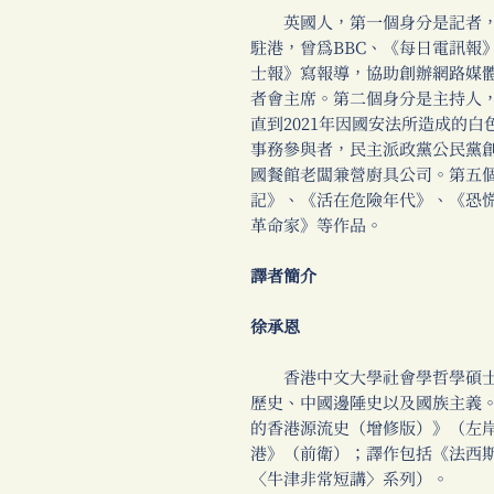
英國人，第一個身分是記者，自
駐港，曾為BBC、《每日電訊報
士報》寫報導，協助創辦網路媒
者會主席。第二個身分是主持人
直到2021年因國安法所造成的
事務參與者，民主派政黨公民黨
國餐館老闆兼營廚具公司。第五
記》、《活在危險年代》、《恐慌
革命家》等作品。
譯者簡介
徐承恩
香港中文大學社會學哲學碩士
歷史、中國邊陲史以及國族主義
的香港源流史（增修版）》（左
港》（前衛）；譯作包括《法西
〈牛津非常短講〉系列）。