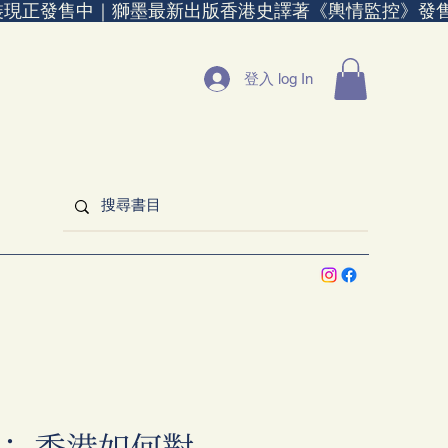
裝現正發售中｜
登入 log In