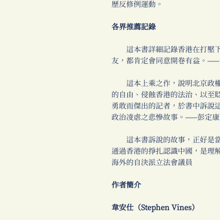
歷反修例運動。
各界推薦記錄
這本書詳細記錄香港在打壓下
友，都肯定會同意開卷有益。—
這本上乘之作，說明北京政權
的自由、侵蝕香港的法治、以至
勇敢而傑出的記者，於書中訴說
政治凌虐之悲慘故事。——彭定
這本書訴說的故事，正好是當
通過香港的掙扎認識中國，是理
海外的自決派立法會議員
作者簡介
韋安仕（Stephen Vines）