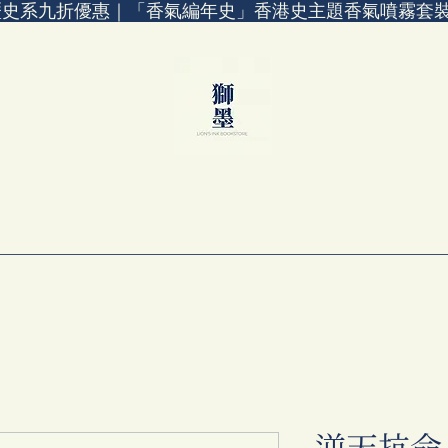
歷史系九折優惠｜「香氣編年史」香港史主題香氣噴霧套