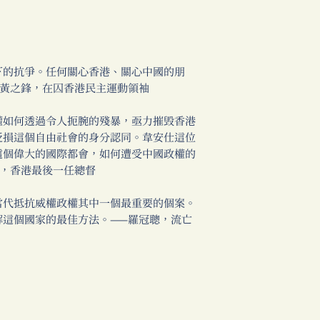
的抗爭。任何關心香港、關心中國的朋
—黃之鋒，在囚香港民主運動領袖
如何透過令人扼腕的殘暴，亟力摧毁香港
貶損這個自由社會的身分認同。韋安仕這位
這個偉大的國際都會，如何遭受中國政權的
康，香港最後一任總督
代抵抗威權政權其中一個最重要的個案。
解這個國家的最佳方法。——羅冠聰，流亡