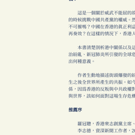
這是一個關於威武不能屈的故
的時候挑戰中國共產黨的權威。
不可摧嗎？中國在香港的真正利
再奏效？在這樣的情況下，香港
本書清楚剖析港中關係以及這個
治紛亂、新冠肺炎所引發的全球危機
出何種意義。
作者生動地描述街頭爆發的紛
生之後全世界所產生的共振。如
係，因為香港的反叛與中共政權
與世界，該如何面對這場生存危
推薦序
羅冠聰，香港眾志創黨主席、
李志德，資深新聞工作者，201