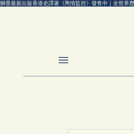
獅墨最新出版香港史譯著《輿情監控》發售中｜全世界