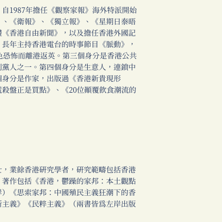
1987年擔任《觀察家報》海外特派開始
》、《衛報》、《獨立報》、《星期日泰晤
體《香港自由新聞》，以及擔任香港外國記
，長年主持香港電台的時事節目《脈動》，
白色恐怖而離港返英。第三個身分是香港公共
創黨人之一。第四個身分是生意人，連鎖中
個身分是作家，出版過《香港新貴現形
殺盤正是買點》、《20位顛覆飲食潮流的
，業餘香港研究學者，研究範疇包括香港
。著作包括《香港，鬱躁的家邦：本土觀點
岸）《思索家邦：中國殖民主義狂潮下的香
斯主義》《民粹主義》（兩書皆為左岸出版