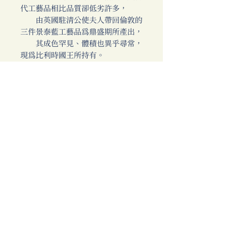
代工藝品相比品質卻低劣許多，
由英國駐清公使夫人帶回倫敦的
三件景泰藍工藝品為鼎盛期所產出，
其成色罕見、體積也異乎尋常，
現為比利時國王所持有。
本書特色
本書收錄1861-1873年間的《倫
敦新聞畫報》，包含第二次鴉片戰
爭、駐華記者的日常見聞、戰爭賠款
的詳實文字報導、圓明園燒毀前夕的
繪圖畫卷、清末太平天國戰爭、中式
婚俗紀實等，透過逐年的事件紀錄，
可清楚了解西方視角在清末一連串戰
爭和中西交流的觀點，畫報中所收錄
的畫家速寫更是極具藝術價值的圖像
文獻。