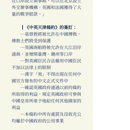
在口岸設立領事館，可以在北京設立
外交辦事機構。英國和法國獲得了大
量的戰爭賠款。」
║《中英天津條約》的簽訂：
─基督教將被允許在中國傳教，
傳教士們將受到保護
─英國商船將被允許在大江沿岸
通商，並增開臺灣、潮州等口岸
─對英國臣民合法僱用中國臣民
不加以法律上的限制
─漢字「夷」不得出現在任何中
國官方發布的中文正式文件中
─確認英國政府通過以前的條約
所取得的利益，規定英國政府可參與
中國皇帝所准予地給任何其他國家的
利益
─本條約中所有處罰及沒收充公
均屬於中國政府的公用事業