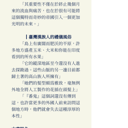
「其重要性不僅在於終止幾個月
來的流血與痛苦，也在於很有可能將
這個獨特而奇妙的帝國引入一個更加
光明的未來。」
║臺灣漢族人的禮儀風俗
「島上有廣闊而肥沃的平原，許
多地方盛產玉米、大米和你能在印度
看到的所有水果」
「它的縱深地區至今還沒有人進
去探勘過。這些山脈的另一邊目前都
歸土著的高山族人所擁有」
「她們的髮型頗為雅致，毫無例
外地全將人工製作的花插在頭髮上」
「『番鬼』這個詞還沒有傳到
這，也許當更多的外國人前來訪問這
個地方時，他們就會失去這種淳厚的
本性」