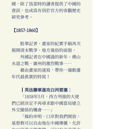
國，除了為當時的讀者提供了中國的
資訊，也成為有別於官方的客觀歷史
研究參考。
【1857-1860】
駐華記者、畫家的紀實手稿再次
揭開清末戰爭、地方風俗的面貌，
外國記者在中國過的新年、佛山
水道之戰、廣州的激烈戰事……
藉由畫家的速寫，帶你一窺動盪
年代最真實的特寫！
║英法聯軍進攻白河要塞：
「1858年5月，西方列強的大使
們已經決定不再尋求跟中國當局建立
外交關係的機會……」
「條約申明，口岸對我們開放，
基督教可以自由地在中國傳播，允許