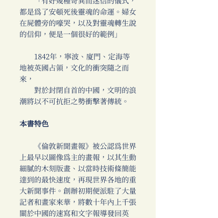
「有好幾種奇異而迷信的儀式，
都是為了安頓死後靈魂的命運。婦女
在屍體旁的嚎哭，以及對靈魂轉生說
的信仰，便是一個很好的範例」
1842年，寧波、廈門、定海等
地被英國占領，文化的衝突隨之而
來，
對於封閉自首的中國，文明的浪
潮將以不可抗拒之勢衝擊著傳統。
本書特色
《倫敦新聞畫報》被公認為世界
上最早以圖像為主的畫報，以其生動
細膩的木刻版畫、以當時技術條簡能
達到的最快速度，再現世界各地的重
大新聞事件。創辦初期便派駐了大量
記者和畫家來華，將數十年內上千張
關於中國的速寫和文字報導發回英