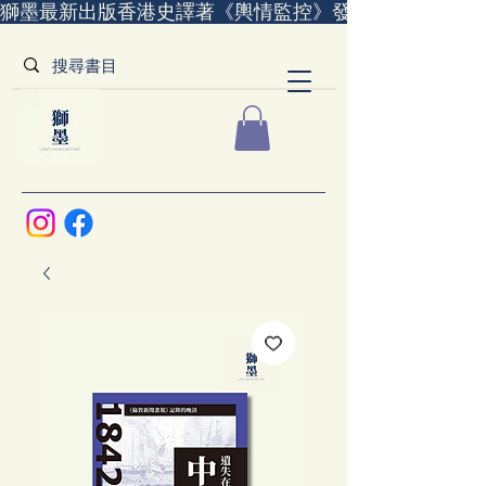
獅墨最新出版香港史譯著《輿情監控》發售中｜全世界