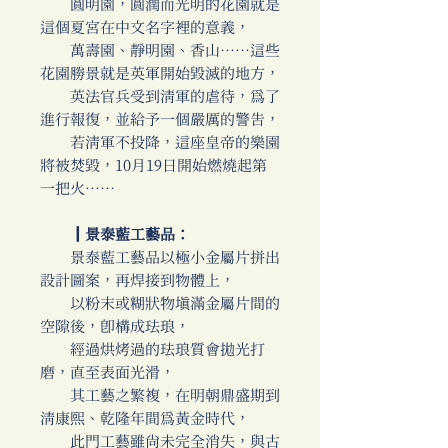
圓明園，圓潤而光明的花園就是
這個夏宮在中文名字裡的意義，
萬壽園、靜明園、香山……這些
花園勝景就是英軍開始毀滅的地方，
英法官兵受到清軍的虐待，為了
進行報復，並給予一個嚴厲的警告，
若清軍不投降，這座皇帝的樂園
將被焚毀，10月19日開始燃燒起第
一把火……
║景泰藍工藝品：
景泰藍工藝品以極小金屬片拼出
設計圖案，再焊接到物體上，
以粉末或糊狀物填滿金屬片間的
空隙後，即構成珐琅，
經過烘烤過的珐琅質會拋光打
磨，直至表面光滑，
其工藝之繁複，在明朝鼎盛期到
清康熙、乾隆年間為黃金時代，
此門工藝雖尚未完全消失，與古