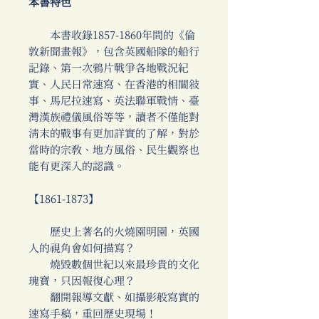
本書特色
本書收錄1857-1860年間的《倫
敦新聞畫報》，包含英國船隊的船行
記錄、第一次鴉片戰爭各地戰況紀
實、人民日常速寫、在香港的相關敘
事、馬尼拉速寫、英法聯軍戰情、臺
灣漢族禮儀風俗等等，讀者不僅能對
清末的戰事有更加詳實的了解，對於
當時的宗教、地方風俗、民生觀察也
能有更深入的認識。
【1861-1873】
歷史上著名的火燒園明園，英國
人的視角會如何描寫？
燒毀數個世紀以來最珍貴的文化
瑰寶，只因報復心理？
翻開報導文獻、如攝影般寫實的
速寫手稿，重回歷史現場！