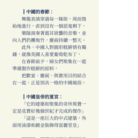
║中國的春節：
舞龍表演穿過每一條街，周而復
始地進行，直到沒有一個惡鬼剩下，
樂隊演奏著震耳欲聾的音樂，並
向人們扔擲炮竹，慶祝持續一整天。
此外，中國人對圓形糕餅情有獨
鍾，就像英國人喜愛葡萄乾布丁，
在春節前夕，婦女們聚集在一起
準備製作糕餅的原料，
把歡宴、慶祝、與實用目的結合
在一起，正是別具一格的中國風俗。
║中國皇帝的夏宮：
「它的建築和聚集的奇珍異寶一
定是花費好幾個世紀才完成的傑作」
「這是一座巨大的中式建築，外
面用油漆和鍍金裝飾得富麗堂皇」