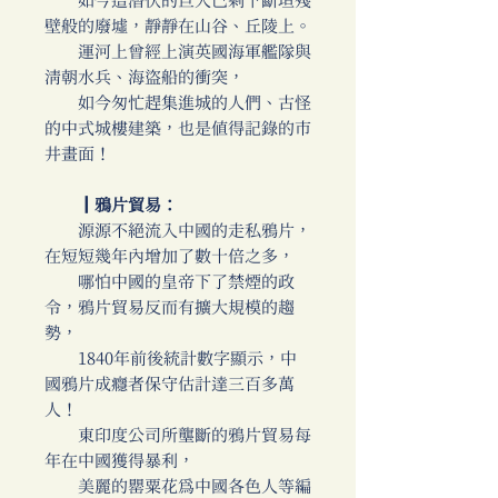
如今這潛伏的巨人已剩下斷垣殘
壁般的廢墟，靜靜在山谷、丘陵上。
運河上曾經上演英國海軍艦隊與
清朝水兵、海盜船的衝突，
如今匆忙趕集進城的人們、古怪
的中式城樓建築，也是值得記錄的市
井畫面！
║鴉片貿易：
源源不絕流入中國的走私鴉片，
在短短幾年內增加了數十倍之多，
哪怕中國的皇帝下了禁煙的政
令，鴉片貿易反而有擴大規模的趨
勢，
1840年前後統計數字顯示，中
國鴉片成癮者保守估計達三百多萬
人！
東印度公司所壟斷的鴉片貿易每
年在中國獲得暴利，
美麗的罌粟花為中國各色人等編