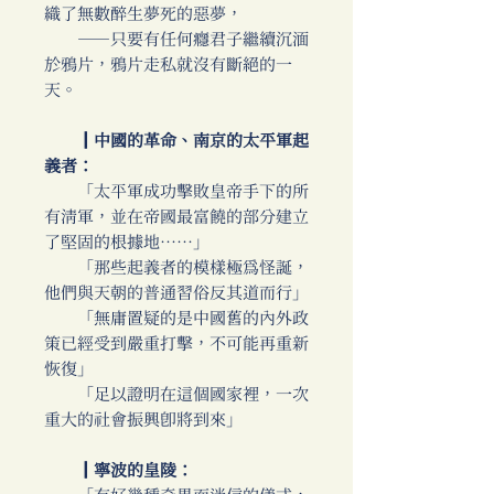
織了無數醉生夢死的惡夢，
──只要有任何癮君子繼續沉湎
於鴉片，鴉片走私就沒有斷絕的一
天。
║中國的革命、南京的太平軍起
義者：
「太平軍成功擊敗皇帝手下的所
有清軍，並在帝國最富饒的部分建立
了堅固的根據地……」
「那些起義者的模樣極為怪誕，
他們與天朝的普通習俗反其道而行」
「無庸置疑的是中國舊的內外政
策已經受到嚴重打擊，不可能再重新
恢復」
「足以證明在這個國家裡，一次
重大的社會振興即將到來」
║寧波的皇陵：