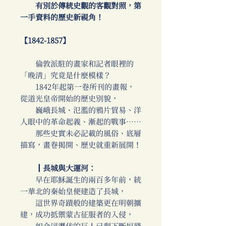
有別於傳統史觀的客觀對照，第
一手資料的歷史新視角！
【1842-1857】
倫敦派駐的畫家和記者眼裡的
「晚清」究竟是什麼模樣？
1842年起第一卷所刊的畫報，
從道光皇帝開始的歷史別貌，
巍峨長城、氾濫的鴉片貿易、洋
人眼中的革命起義、漸起的戰事……
那些史實未必記載的風俗、底層
描寫，畫卷揭開、歷史就重新展開！
║長城與大運河：
早在耶穌誕生的兩百多年前，統
一華北的秦始皇便建造了長城，
這世界奇蹟般的建築更在明朝擴
建，成功抵禦蒙古征服者的入侵，