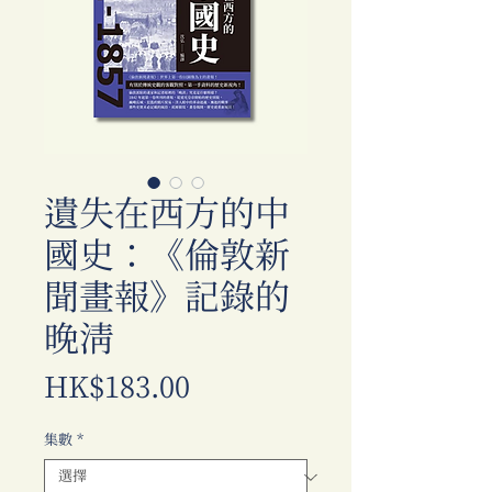
遺失在西方的中
國史：《倫敦新
聞畫報》記錄的
晚清
價
HK$183.00
格
集數
*