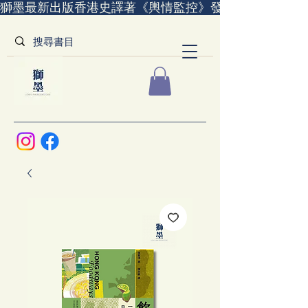
獅墨最新出版香港史譯著《輿情監控》發售中｜全世界