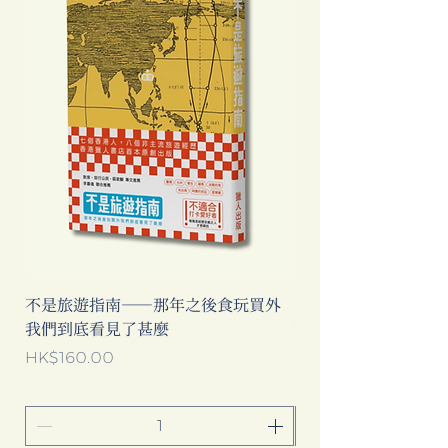
不是旅遊指南──那年之後食玩買外
中國製造: 從躺平、
我們到底看見了甚麼
當代中國流行語背後
價格
價格
HK$160.00
HK$193.00