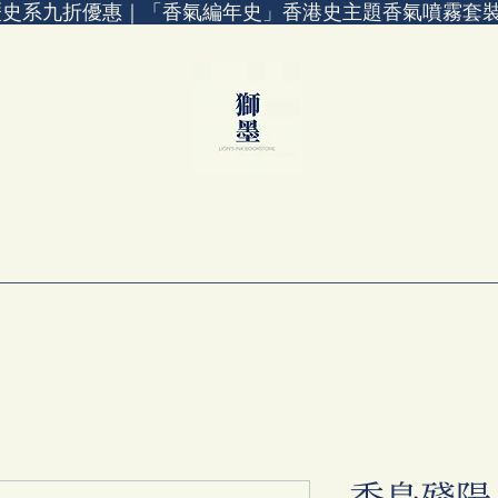
歷史系九折優惠｜「香氣編年史」香港史主題香氣噴霧套