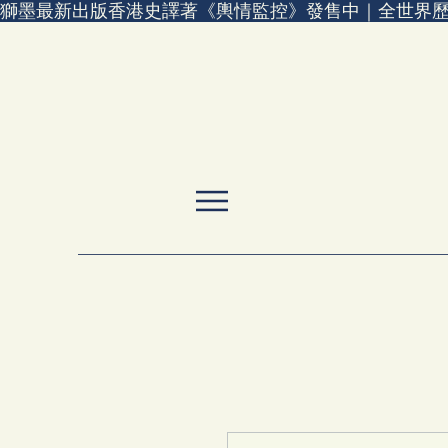
獅墨最新出版香港史譯著《輿情監控》發售中｜全世界