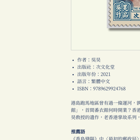
作者：吳昊
出版社：次文化堂
出版年份：2021
語言：繁體中文
ISBN：9789629924768
港島跑馬地區曾有過一條運河，
館」，首間番衣館何時開業？香
昊教授的遺作，老香港掌故系列
推薦語
《香島殘陽》中〈最初的郵政局