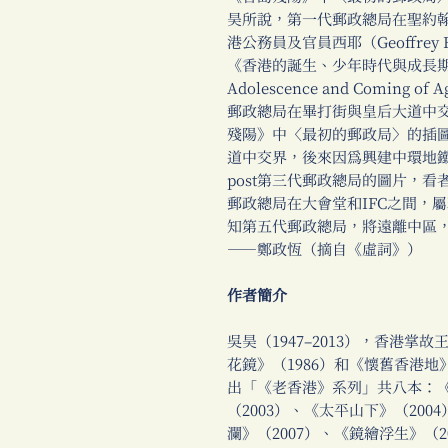
昊所說，第一代郵政總局在聖約
港公務員及官員西耶（Geoffrey Ro
《香港的誕生、少年時代與成長期》（Hong
Adolescence and Comi
郵政總局在畢打街與皇后大道中
殘陽》中〈最初的郵政局〉的插
道中交界，後來因為興建中環地
post第三代郵政總局的圖片，
郵政總局在大會堂和IFC之間，
知第五代郵政總局，將遠離中區
──鄭政恆（摘自《虛詞》）
作者
簡介
吳昊（1947–2013），香港
花鏡》（1986）和《懷舊香港地》
出「《老香港》系列」共八本：《
（2003）、《太平山下》（200
瀾》（2007）、《鏡繪浮生》（2