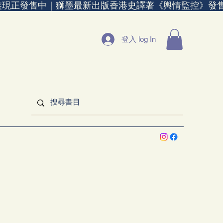
裝現正發售中｜
登入 log In