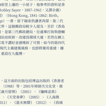
翰座堂上邊的一小屋子，他參考的資料是香
bley Sayer，1887–1962，又譯佘義）
 Kong, 1841–1862: Birth,
ng of Age）一書，留下線索供讀者再探。第二代
交界，這個郵政局較少人提及，至於《香島
圖，是第三代郵政總局，位處畢打街與德輔
鐵站而拆卸，改建為環球大廈，若然在網上
看者莫不讚好並感嘆拆了可惜。如今的第四代
屬現代主義建築風格，也即將棄用重建，據
，重設在九龍灣。
掌故王，這方面的出版包括博益出版的《香港老
（1988）等，2001年移師次文化堂，推
歲月留情》（2001）、《爐峰述異》
4）、《天堂春夢》（2005）、《人海微
011）、《逝水無聲》（2012）、《我城