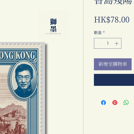
香島殘陽
HK$78.00
數量
*
新增至購物車