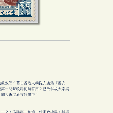
孰真孰假？舊日香港人稱洗衣店為「番衣
港第一間郵政局何時啟用？已故掌故大家吳
，細說香港原來好鬼正！
〉一文，略談第一和第二代郵政總局，據吳