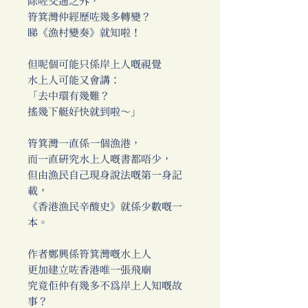
除咗交通之外，
筲箕灣仲經歷咗幾多轉變？
睇《漁村變奏》就知啦！
但呢個可能只係岸上人嘅視覺
水上人可能又會講：
「去中環有幾難？
搖幾下艇好快就到啦～」
筲箕灣一直係一個漁港，
而一直研究水上人嘅書都唔少，
但由漁民自己現身說法嘅第一身記
載，
《香港漁民辛酸史》就係少數嘅一
本。
作者鄭興係筲箕灣嘅水上人
更加建立咗香港唯一張飛廟
究竟佢仲有幾多不為岸上人知嘅故
事？