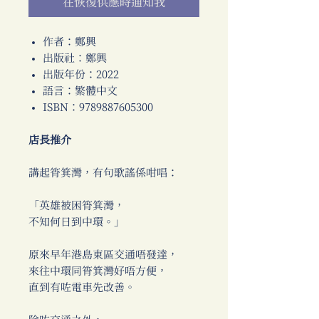
在恢復供應時通知我
作者：鄭興
出版社：鄭興
出版年份：2022
語言：繁體中文
ISBN：9789887605300
店長推介
講起筲箕灣，有句歌謠係咁唱：
「英雄被困筲箕灣，
不知何日到中環。」
原來早年港島東區交通唔發達，
來往中環同筲箕灣好唔方便，
直到有咗電車先改善。