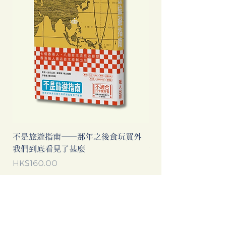
不是旅遊指南──那年之後食玩買外
中國製造: 從躺平、
我們到底看見了甚麼
當代中國流行語背後
價格
價格
HK$160.00
HK$193.00
新增至購物車