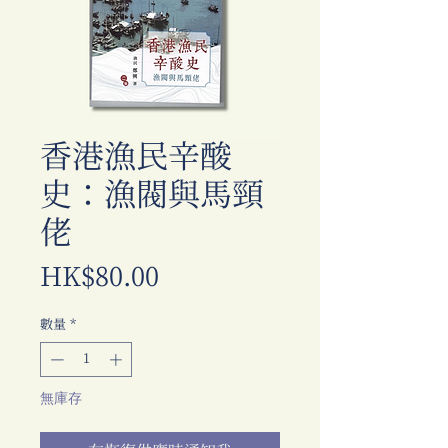
香港漁民辛酸
史：漁閥與馬頸
佬
價
HK$80.00
格
數量
*
無庫存