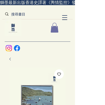
獅墨最新出版香港史譯著《輿情監控》發售中｜全世界