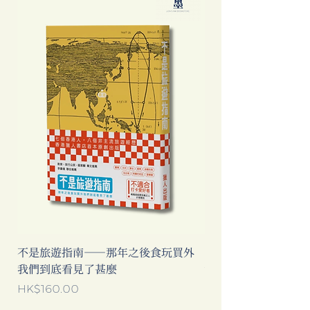
不是旅遊指南──那年之後食玩買外
中國製造: 從躺平、
我們到底看見了甚麼
當代中國流行語背後
價格
價格
HK$160.00
HK$193.00