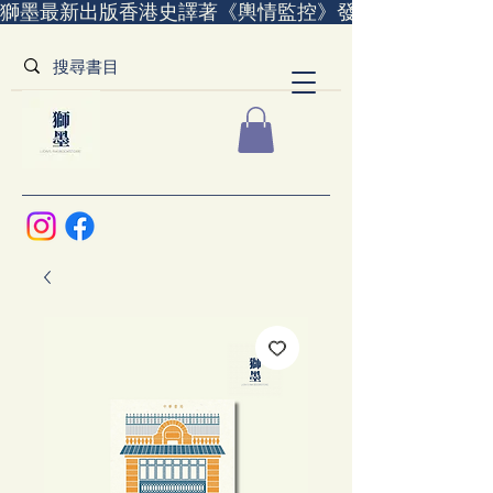
獅墨最新出版香港史譯著《輿情監控》發售中｜全世界