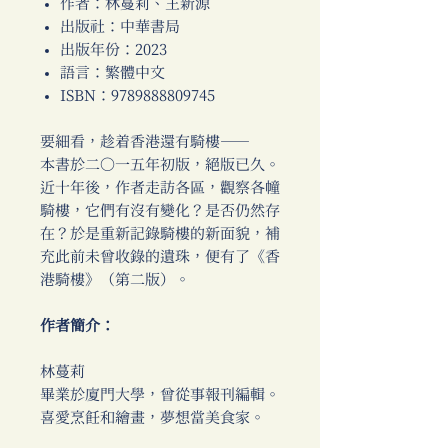
作者：林蔓莉、王新源
出版社：中華書局
出版年份：2023
語言：繁體中文
ISBN：9789888809745
要細看，趁着香港還有騎樓──
本書於二〇一五年初版，絕版已久。
近十年後，作者走訪各區，觀察各幢
騎樓，它們有沒有變化？是否仍然存
在？於是重新記錄騎樓的新面貌，補
充此前未曾收錄的遺珠，便有了《香
港騎樓》（第二版）。
作者簡介：
林蔓莉
畢業於廈門大學，曾從事報刊編輯。
喜愛烹飪和繪畫，夢想當美食家。