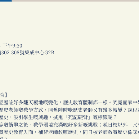
– 下午9:30
02-308號集成中心G2B
教育】
經歷咗好多翻天覆地嘅變化，歷史教育體制都一樣。究竟而家中
歷史老師嘅教學方式，同舊陣時嘅歷史老師又有幾多轉變？課程
歷史，吸引學生嘅興趣，搣甩「死記硬背」嘅標籤呢？
等嘅衝擊之後，教學環境充滿咗好多新嘅挑戰；喺日校以外，又
嘅歷史教育入面，補習老師教嘅歷史，同日校老師教嘅歷史係咪