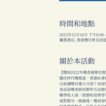
時間和地點
2022年12月16日 下午8:00 
獅墨書店, 香港灣仔軒尼詩道3
關於本活動
【嚟到2022年嘅香港歷史
隨住時代嘅推進，香港社會
以前讀嘅有幾大分別？而家
竟而家嘅老師用緊咩方法教
喺學校入面，經歷咗疫情等
面對緊另一個處境。喺而家