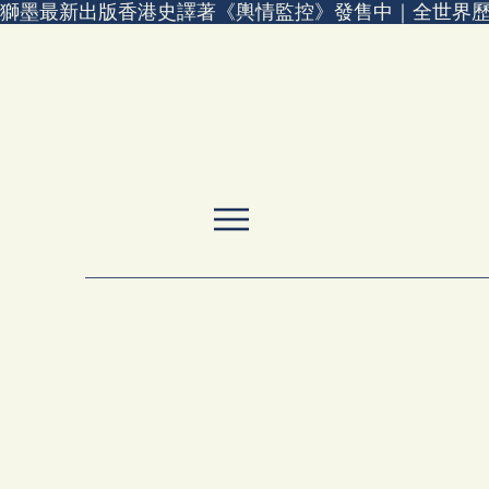
獅墨最新出版香港史譯著《輿情監控》發售中｜全世界