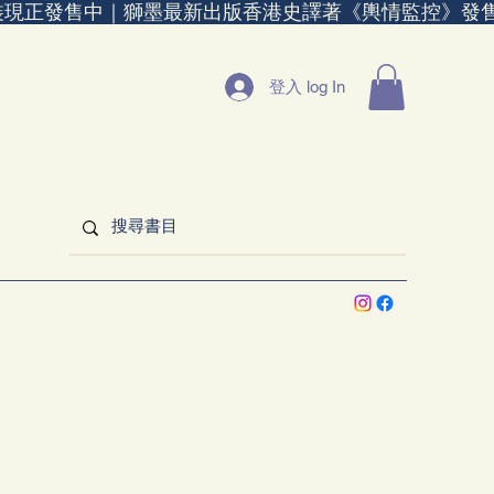
裝現正發售中｜
登入 log In