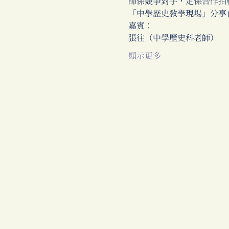
師係競爭對手，定係合作拍
「中學歷史教學現場」分享
嘉賓：
張往（中學歷史科老師）
顯示更多