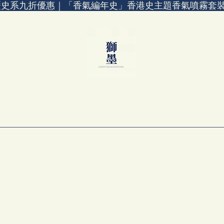
歷史系九折優惠｜「香氣編年史」香港史主題香氣噴霧套