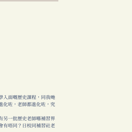
學入面嘅歷史課程，同我哋
進化咗，老師都進化咗，究
有另一批歷史老師喺補習界
會有唔同？日校同補習社老