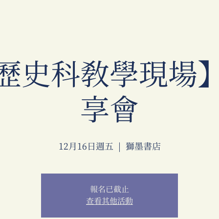
歷史科教學現場
享會
12月16日週五
  |  
獅墨書店
報名已截止
查看其他活動