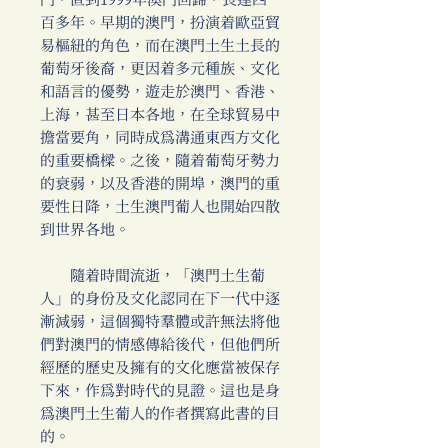
門，直到1999年澳門回歸，長達四
百多年。早期的澳門，扮演着歐亞貿
易樞紐的角色，而在澳門土生土長的
葡萄牙後裔，更因着多元種族、文化
和語言的優勢，遊走於澳門、香港、
上海，甚至日本各地，在全球貿易中
擔當要角，同時成為溝通東西方文化
的重要橋樑。之後，隨着葡萄牙勢力
的衰弱，以及香港的開埠，澳門的重
要性日降，土生澳門葡人也開始四散
到世界各地。
隨着時間流逝，「澳門土生葡
人」的身份及文化認同在下一代中逐
漸減弱，這個獨特羣體或許無法將他
們對澳門的情感傳給後代，但他們所
經歷的歷史及擁有的文化應當被保存
下來，作為對時代的見證。這也是身
為澳門土生葡人的作者撰寫此書的目
的。