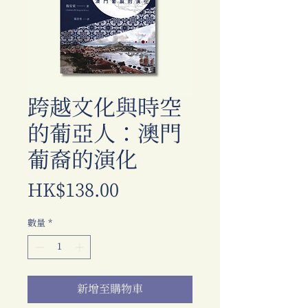
跨越文化與時空
的葡亞人：澳門
葡裔的演化
價
HK$138.00
格
數量
*
新增至購物車