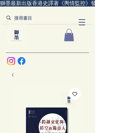
獅墨最新出版香港史譯著《輿情監控》發售中｜全世界