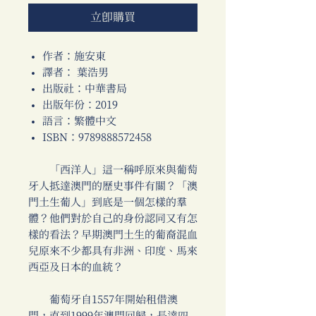
立即購買
作者：施安東
譯者： 葉浩男
出版社：中華書局
出版年份：2019
語言：繁體中文
ISBN：9789888572458
「西洋人」這一稱呼原來與葡萄
牙人抵達澳門的歷史事件有關？「澳
門土生葡人」到底是一個怎樣的羣
體？他們對於自己的身份認同又有怎
樣的看法？早期澳門土生的葡裔混血
兒原來不少都具有非洲、印度、馬來
西亞及日本的血統？
葡萄牙自1557年開始租借澳